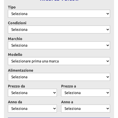
questi
Tipo
strumenti
di
tracciamento
Condizioni
si
rimanda
alla
Marchio
cookie
policy.
Puoi
Modello
rivedere
e
modificare
Alimentazione
le
tue
scelte
Prezzo da
Prezzo a
in
qualsiasi
momento.
Anno da
Anno a