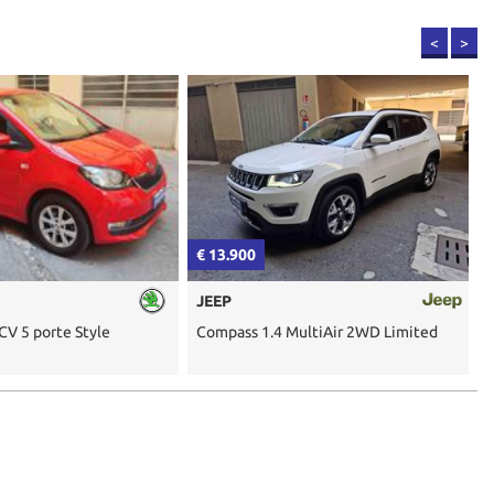
<
>
€ 13.900
€
JEEP
 CV 5 porte Style
Compass 1.4 MultiAir 2WD Limited
5