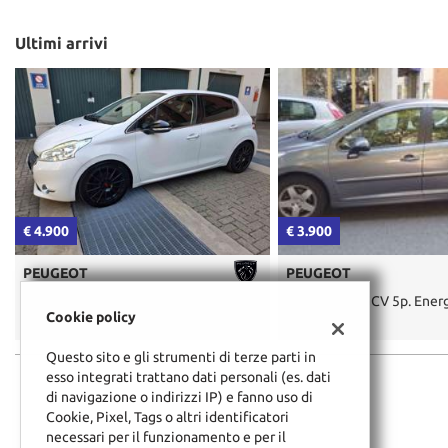
Ultimi arrivi
€ 4.900
€ 3.900
PEUGEOT
PEUGEOT
208 1.6 VTi 120CV 5p. Allure
207 1.4 8V 75CV 5p. Energ
Cookie policy
Questo sito e gli strumenti di terze parti in
esso integrati trattano dati personali (es. dati
di navigazione o indirizzi IP) e fanno uso di
Cookie, Pixel, Tags o altri identificatori
necessari per il funzionamento e per il