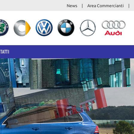
News
Area Commercianti
TATTI