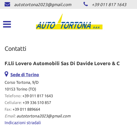
autotortona2023@gmail.com
+39 011 817 1643
HOME
Le
tue
preferenze
LISTA VEICOLI
di
consenso
ACQUISTIAMO USATO
Contatti
Il
seguente
pannello
ASSISTENZA
F.Lli Lovero Automobili Sas Di Davide Lovero & C
ti
consente
Sede di Torino
di
CONTATTI
Corso Tortona, 9/D
esprimere
10153 Torino (TO)
le
Telefono:
+39 011 817 1643
tue
NEWS
preferenze
Cellulare:
+39 336 510 857
di
Fax:
+39 011 889664
consenso
AREA COMMERCIANTI
Email:
autotortona2023@gmail.com
alle
Indicazioni stradali
tecnologie
di