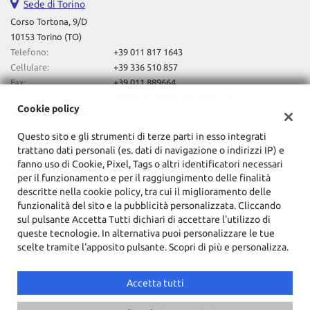
tta
Sede di Torino
ti
Corso Tortona, 9/D
10153 Torino (TO)
Telefono:
+39 011 817 1643
mpre
Cookie necessari
Cellulare:
+39 336 510 857
litato
Fax:
+39 011 889664
Email:
autotortona2023@gmail.com
Cookie delle preferenze
Cookie policy
Indicazioni stradali
Cookie per il miglioramento dell'esperienza utente
Questo sito e gli strumenti di terze parti in esso integrati
trattano dati personali (es. dati di navigazione o indirizzi IP) e
Dati fiscali:
fanno uso di Cookie, Pixel, Tags o altri identificatori necessari
Cookie analitici
F.Lli Lovero Automobili Sas Di Davide Lovero & C
per il funzionamento e per il raggiungimento delle finalità
descritte nella cookie policy, tra cui il miglioramento delle
Corso Tortona, 9/D, Torino (TO)
Cookie di marketing
funzionalità del sito e la pubblicità personalizzata. Cliccando
C.F/P.IVA:
10857720014
sul pulsante Accetta Tutti dichiari di accettare l'utilizzo di
Registro delle imprese:
TO
queste tecnologie. In alternativa puoi personalizzare le tue
scelte tramite l'apposito pulsante. Scopri di più e personalizza.
Leggi
la
cookie
Accetta tutti
policy
Copyright © 2026 GestionaleAuto.com S.r.l., Tutti i diritti riservati -
Leggi l'informativa sulla privacy
-
Cookie Policy