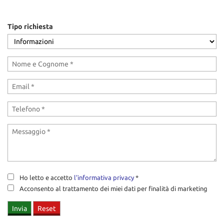
tracciamento
che
adottiamo
Tipo richiesta
per
offrire
le
funzionalità
e
svolgere
le
attività
di
seguito
descritte.
Per
ottenere
maggiori
informazioni
Ho letto e accetto
l'informativa privacy
*
sull'utilità
Acconsento al trattamento dei miei dati per finalità di marketing
e
sul
funzionamento
di