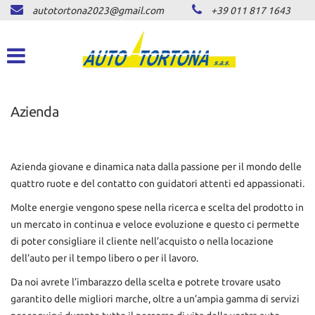
autotortona2023@gmail.com
+39 011 817 1643
HOME
Le
tue
preferenze
LISTA VEICOLI
di
consenso
ACQUISTIAMO USATO
Azienda
Il
seguente
pannello
ASSISTENZA
ti
consente
Azienda giovane e dinamica nata dalla passione per il mondo delle
di
quattro ruote e del contatto con guidatori attenti ed appassionati.
CONTATTI
esprimere
Molte energie vengono spese nella ricerca e scelta del prodotto in
le
tue
un mercato in continua e veloce evoluzione e questo ci permette
NEWS
preferenze
di poter consigliare il cliente nell’acquisto o nella locazione
di
dell’auto per il tempo libero o per il lavoro.
consenso
AREA COMMERCIANTI
alle
Da noi avrete l’imbarazzo della scelta e potrete trovare usato
tecnologie
garantito delle migliori marche, oltre a un’ampia gamma di servizi
di