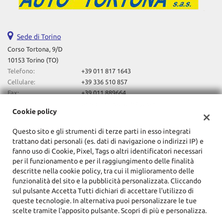
questi
strumenti
di
Sede di Torino
tracciamento
si
Corso Tortona, 9/D
rimanda
10153 Torino (TO)
alla
Telefono:
+39 011 817 1643
cookie
Cellulare:
+39 336 510 857
policy.
Fax:
+39 011 889664
Puoi
Email:
autotortona2023@gmail.com
rivedere
Cookie policy
Indicazioni stradali
e
modificare
Questo sito e gli strumenti di terze parti in esso integrati
le
trattano dati personali (es. dati di navigazione o indirizzi IP) e
tue
Dati fiscali:
fanno uso di Cookie, Pixel, Tags o altri identificatori necessari
scelte
F.Lli Lovero Automobili Sas Di Davide Lovero & C
per il funzionamento e per il raggiungimento delle finalità
in
descritte nella cookie policy, tra cui il miglioramento delle
Corso Tortona, 9/D, Torino (TO)
qualsiasi
funzionalità del sito e la pubblicità personalizzata. Cliccando
C.F/P.IVA:
10857720014
momento.
sul pulsante Accetta Tutti dichiari di accettare l'utilizzo di
Registro delle imprese:
TO
queste tecnologie. In alternativa puoi personalizzare le tue
scelte tramite l'apposito pulsante. Scopri di più e personalizza.