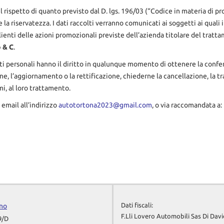
nel rispetto di quanto previsto dal D. lgs. 196/03 (“Codice in materia di 
a riservatezza. I dati raccolti verranno comunicati ai soggetti ai quali i
lienti delle azioni promozionali previste dell’azienda titolare del tratta
o & C
.
 i dati personali hanno il diritto in qualunque momento di ottenere la con
ne, l’aggiornamento o la rettificazione, chiederne la cancellazione, la t
mi, al loro trattamento.
 email all’indirizzo
autotortona2023@gmail.com
, o via raccomandata a:
Dati fiscali:
ino
F.Lli Lovero Automobili Sas Di Dav
9/D