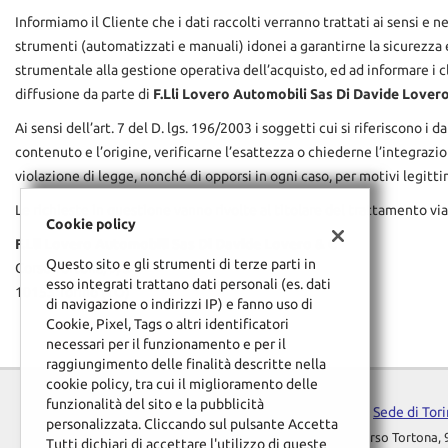
tracciamento
Informiamo il Cliente che i dati raccolti verranno trattati ai sensi e 
che
strumenti (automatizzati e manuali) idonei a garantirne la sicurezza e l
adottiamo
per
strumentale alla gestione operativa dell’acquisto, ed ad informare i c
offrire
diffusione da parte di
F.Lli Lovero Automobili Sas Di Davide Lover
le
funzionalità
Ai sensi dell’art. 7 del D. lgs. 196/2003 i soggetti cui si riferiscono
e
contenuto e l’origine, verificarne l’esattezza o chiederne l’integrazio
svolgere
violazione di legge, nonché di opporsi in ogni caso, per motivi legitti
le
attività
Le richieste in questione vanno rivolte al titolare del trattamento via
Cookie policy
di
F.Lli Lovero Automobili Sas Di Davide Lovero & C
seguito
Questo sito e gli strumenti di terze parti in
descritte.
Corso Tortona, 9/D
esso integrati trattano dati personali (es. dati
Per
10153 Torino (TO)
di navigazione o indirizzi IP) e fanno uso di
ottenere
Cookie, Pixel, Tags o altri identificatori
maggiori
necessari per il funzionamento e per il
informazioni
raggiungimento delle finalità descritte nella
sull'utilità
cookie policy, tra cui il miglioramento delle
e
funzionalità del sito e la pubblicità
sul
Sede di Tor
personalizzata. Cliccando sul pulsante Accetta
funzionamento
Corso Tortona, 
Tutti dichiari di accettare l'utilizzo di queste
di