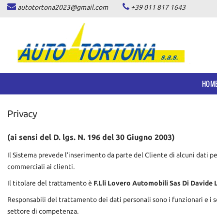
autotortona2023@gmail.com
+39 011 817 1643
HOME
Le
tue
preferenze
LISTA VEICOLI
di
consenso
ACQUISTIAMO USATO
Il
HOM
seguente
pannello
ASSISTENZA
ti
Privacy
consente
di
CONTATTI
esprimere
(ai sensi del D. lgs. N. 196 del 30 Giugno 2003)
le
tue
Il Sistema prevede l’inserimento da parte del Cliente di alcuni dati pe
NEWS
preferenze
commerciali ai clienti.
di
consenso
Il titolare del trattamento è
F.Lli Lovero Automobili Sas Di Davide 
AREA COMMERCIANTI
alle
Responsabili del trattamento dei dati personali sono i funzionari e i s
tecnologie
di
settore di competenza.