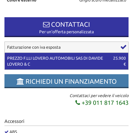
questi
strumenti
di
CONTATTACI
tracciamento
si
Per un'offerta personalizzata
rimanda
alla
Fatturazione con iva esposta
cookie
policy.
PREZZO F.LLI LOVERO AUTOMOBILI SAS DI DAVIDE
25.900
Puoi
LOVERO & C
€
rivedere
e
modificare
RICHIEDI UN FINANZIAMENTO
le
tue
scelte
Contattaci per vedere il veicolo
in
+39 011 817 1643
qualsiasi
momento.
Accessori
ABS