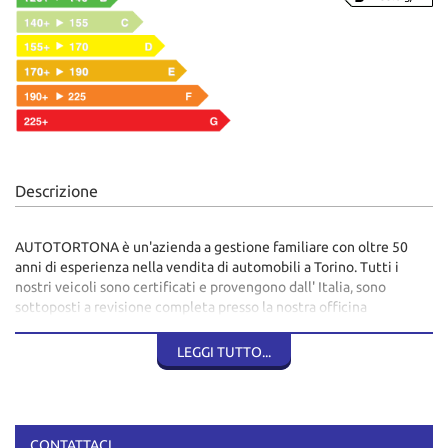
Descrizione
AUTOTORTONA è un'azienda a gestione familiare con oltre 50
anni di esperienza nella vendita di automobili a Torino. Tutti i
nostri veicoli sono certificati e provengono dall' Italia, sono
sottoposti a revisione completa presso la nostra officina
autorizzata e garantiti per 12 mesi con chilometraggio certificato.
Ogni auto viene sanificata con prodotti certificati prima della
LEGGI TUTTO...
consegna. Gli annunci sono redatti in modo trasparente con
fotografie reali dei mezzi disponibili, per aiutarvi a scegliere il
veicolo più adatto alle vostre necessità.
Alla consegna riceverete:
CONTATTACI
Doppio set di chiavi, bollo o certificato di esenzione, libretto di