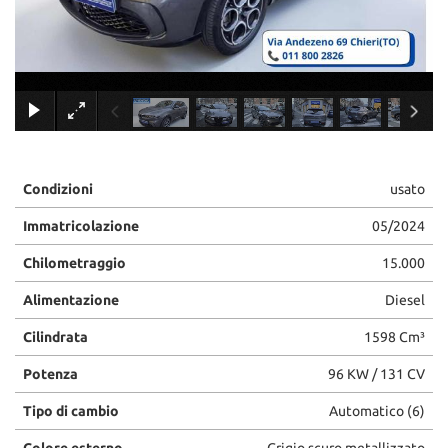
tracciamento
che
adottiamo
per
offrire
×
le
funzionalità
e
svolgere
le
Condizioni
usato
attività
Immatricolazione
05/2024
di
seguito
Chilometraggio
15.000
descritte.
Per
Alimentazione
Diesel
ottenere
maggiori
Cilindrata
1598 Cm³
informazioni
sull'utilità
Potenza
96 KW / 131 CV
e
sul
Tipo di cambio
Automatico (6)
funzionamento
di
Colore esterno
Grigio scuro metallizzato