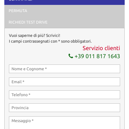
circolazione, carta di proprietà, documentazione del tagliando
PERMUTA
effettuato in officina e certificato di garanzia 12
mesi. Si consiglia di contattarci preventivamente
RICHIEDI TEST DRIVE
per verificare la disponibilità del veicolo, le specifiche tecniche e
gli accessori inclusi.
Contatti: STEFANO LOVERO - +39 336510857
Vuoi saperne di più? Scrivici!
I campi contrassegnati con * sono obbligatori.
Servizio clienti
+39 011 817 1643