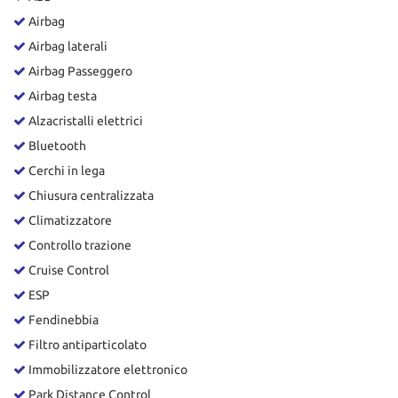
tta
ti
Airbag
Airbag laterali
Airbag Passeggero
mpre
Cookie necessari
litato
Airbag testa
Alzacristalli elettrici
Cookie delle preferenze
Bluetooth
Cerchi in lega
Cookie per il miglioramento dell'esperienza utente
Chiusura centralizzata
Cookie analitici
Climatizzatore
Controllo trazione
Cookie di marketing
Cruise Control
ESP
Leggi
Fendinebbia
la
Filtro antiparticolato
cookie
Immobilizzatore elettronico
policy
Park Distance Control