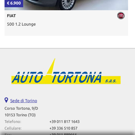
€ 6.900
€
FIAT
500 1.2 Lounge
Sede di Torino
Corso Tortona, 9/D
10153 Torino (TO)
Telefono:
+39 011 817 1643
Cellulare:
+39 336 510 857
Fax:
+39 011 889664