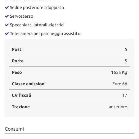
Salva
Sedile posteriore sdoppiato
le
Servosterzo
impostazioni
Specchietti laterali elettrici
Telecamera per parcheggio assistito
Posti
5
Porte
5
Peso
1655 Kg
Classe emissioni
Euro 6d
CV fiscali
17
Trazione
anteriore
Consumi