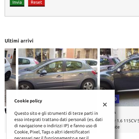
Ultimi arrivi
€ 3.900
€ 9.900
Cookie policy
PEUGEOT
DACIA
Questo sito e gli strumenti di terze parti in
esso integrati trattano dati personali (es. dati
207 1.4 8V 75CV 5p. Energie Sport
Duster 1.6 115CV Start&S
di navigazione o indirizzi IP) e fanno uso di
Lauréate
Cookie, Pixel, Tags o altri identificatori
necessari per il funzionamento e per il