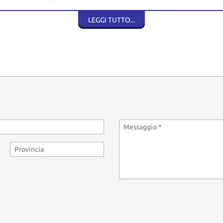
a. Gli annunci sono redatti in modo trasparente con fotografie reali dei m
LEGGI TUTTO...
 circolazione, carta di proprietà, documentazione del tagliando effett
 veicolo, le specifiche tecniche e gli accessori inclusi.