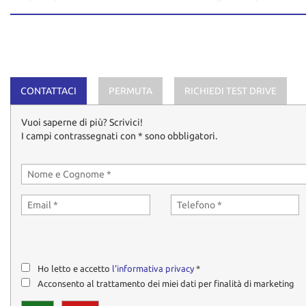
Ogni auto viene sanificata con prodotti certificati prima della consegn
vostre necessità.
Alla consegna riceverete:
Doppio set di chiavi, bollo o certificato di esenzione, libretto di
contattarci preventivamente per verificare la disponibilità del
Contatti: STEFANO LOVERO - +39 336510857
CONTATTACI
PERMUTA
RICHIEDI TEST DRIVE
Vuoi saperne di più? Scrivici!
I campi contrassegnati con * sono obbligatori.
Ho letto e accetto
l'informativa privacy
*
Acconsento al trattamento dei miei dati per finalità di marketing