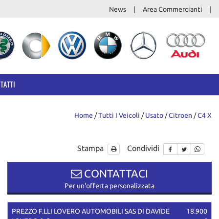
News
Area Commercianti
TATTI
Home
/
Tutti I Veicoli
/
Usato
/
Citroen
/
C4 X
Stampa
Condividi
CONTATTACI
Per un'offerta personalizzata
PREZZO F.LLI LOVERO AUTOMOBILI SAS DI DAVIDE
18.900