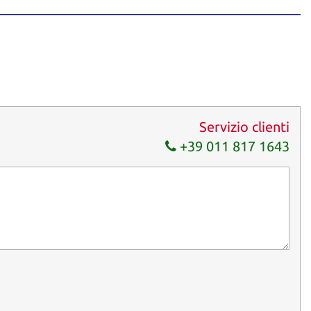
ezzi disponibili, per aiutarvi a scegliere il veicolo più adatto alle
uato in officina e certificato di garanzia 12 mesi. Si consiglia di
Servizio clienti
+39 011 817 1643