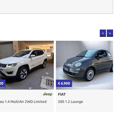
<
>
€ 6.900
€
FIAT
MultiAir 2WD Limited
500 1.2 Lounge
D