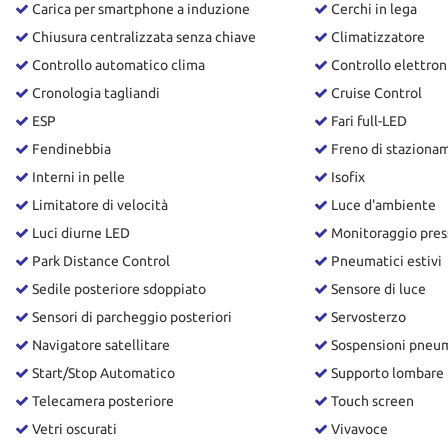
Carica per smartphone a induzione
Cerchi in lega
questi
Chiusura centralizzata senza chiave
Climatizzatore
strumenti
di
Controllo automatico clima
Controllo elettroni
tracciamento
Cronologia tagliandi
Cruise Control
si
rimanda
ESP
Fari full-LED
alla
Fendinebbia
Freno di stazionam
cookie
Interni in pelle
Isofix
policy.
Puoi
Limitatore di velocità
Luce d'ambiente
rivedere
Luci diurne LED
Monitoraggio pres
e
modificare
Park Distance Control
Pneumatici estivi
le
Sedile posteriore sdoppiato
Sensore di luce
tue
Sensori di parcheggio posteriori
Servosterzo
scelte
in
Navigatore satellitare
Sospensioni pneu
qualsiasi
Start/Stop Automatico
Supporto lombare
momento.
Telecamera posteriore
Touch screen
Vetri oscurati
Vivavoce