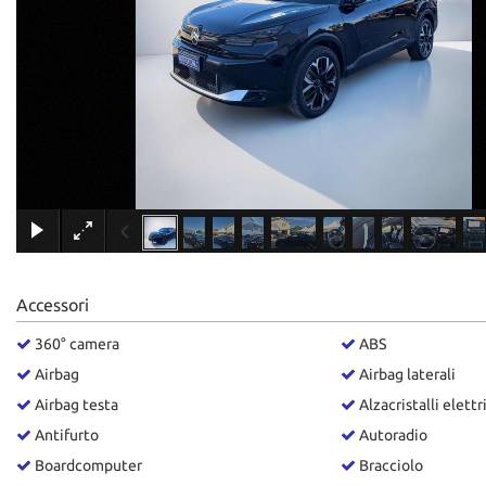
tracciamento
che
adottiamo
per
offrire
le
funzionalità
e
svolgere
le
attività
di
seguito
descritte.
Accessori
Per
ottenere
360° camera
ABS
maggiori
Airbag
Airbag laterali
informazioni
sull'utilità
Airbag testa
Alzacristalli elettr
e
Antifurto
Autoradio
sul
funzionamento
Boardcomputer
Bracciolo
di