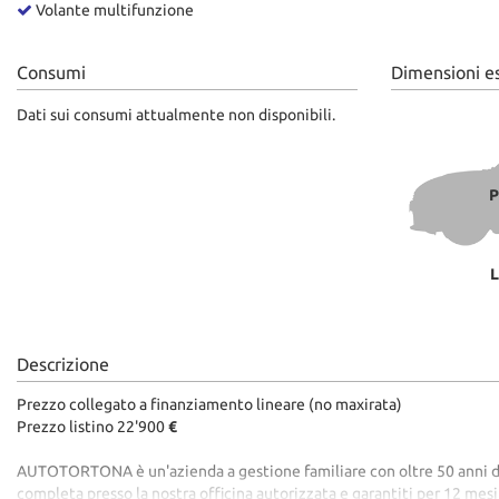
tta
Volante multifunzione
ti
Consumi
Dimensioni e
mpre
Dati sui consumi attualmente non disponibili.
Cookie necessari
litato
Cookie delle preferenze
P
Cookie per il miglioramento dell'esperienza utente
L
Cookie analitici
Cookie di marketing
Descrizione
Prezzo collegato a finanziamento lineare (no maxirata)
Prezzo listino 22'900
€
AUTOTORTONA è un'azienda a gestione familiare con oltre 50 anni di esp
completa presso la nostra officina autorizzata e garantiti per 12 mes