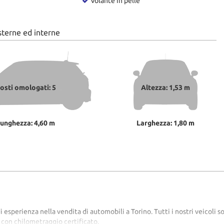
Volante in pelle
sterne ed interne
osti omologati: 5
Altezza: 1,53 m
unghezza: 4,60 m
Larghezza: 1,80 m
erienza nella vendita di automobili a Torino. Tutti i nostri veicoli son
i con chilometraggio certificato.