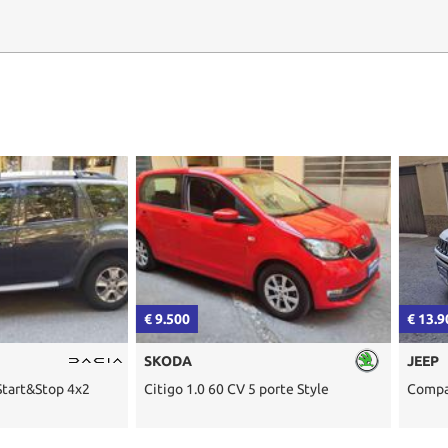
€ 9.500
€ 13.900
SKODA
JEEP
top 4x2
Citigo 1.0 60 CV 5 porte Style
Compass 1.4 