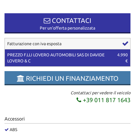
questi
strumenti
di
CONTATTACI
tracciamento
Per un'offerta personalizzata
si
rimanda
alla
Fatturazione con iva esposta
cookie
policy.
PREZZO F.LLI LOVERO AUTOMOBILI SAS DI DAVIDE
4.990
Puoi
LOVERO & C
€
rivedere
e
RICHIEDI UN FINANZIAMENTO
modificare
le
tue
Contattaci per vedere il veicolo
scelte
+39 011 817 1643
in
qualsiasi
momento.
Accessori
ABS