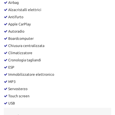
tta
Airbag
ti
Alzacristalli elettrici
Antifurto
mpre
Cookie necessari
Apple CarPlay
litato
Autoradio
Cookie delle preferenze
Boardcomputer
Chiusura centralizzata
Cookie per il miglioramento dell'esperienza utente
Climatizzatore
Cronologia tagliandi
Cookie analitici
ESP
Immobilizzatore elettronico
Cookie di marketing
MP3
Servosterzo
Leggi
Touch screen
la
cookie
USB
policy