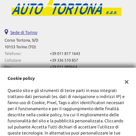
Sede di Torino
Corso Tortona, 9/D
10153 Torino (TO)
Telefono:
+39 011 817 1643
Cellulare:
+39 336 510 857
Fax:
+39 011 889664
Email:
autotortona2023@gmail.com
Cookie policy
Indicazioni stradali
Questo sito e gli strumenti di terze parti in esso integrati
trattano dati personali (es. dati di navigazione o indirizzi IP) e
Dati fiscali:
fanno uso di Cookie, Pixel, Tags o altri identificatori necessari
F.Lli Lovero Automobili Sas Di Davide Lovero & C
per il funzionamento e per il raggiungimento delle finalità
descritte nella cookie policy, tra cui il miglioramento delle
Corso Tortona, 9/D, Torino (TO)
funzionalità del sito e la pubblicità personalizzata. Cliccando
C.F/P.IVA:
10857720014
sul pulsante Accetta Tutti dichiari di accettare l'utilizzo di
Registro delle imprese:
TO
queste tecnologie. In alternativa puoi personalizzare le tue