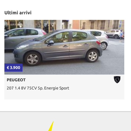
Ultimi arrivi
€ 3.900
€
PEUGEOT
207 1.4 8V 75CV 5p. Energie Sport
D