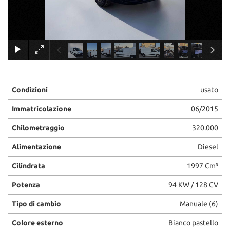
tracciamento
che
adottiamo
per
×
offrire
le
funzionalità
e
svolgere
Condizioni
usato
le
attività
Immatricolazione
06/2015
di
seguito
Chilometraggio
320.000
descritte.
Alimentazione
Diesel
Per
ottenere
Cilindrata
1997 Cm³
maggiori
informazioni
Potenza
94 KW / 128 CV
sull'utilità
e
Tipo di cambio
Manuale (6)
sul
funzionamento
Colore esterno
Bianco pastello
di