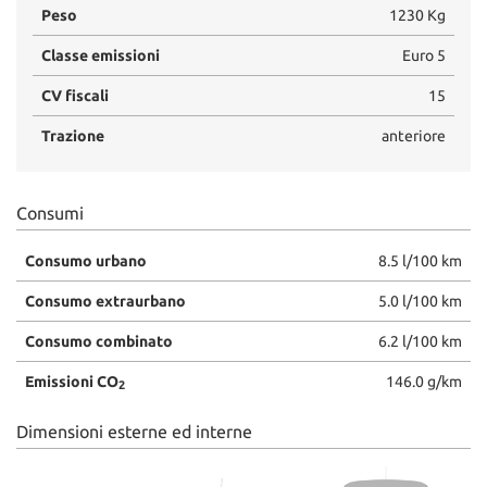
Peso
1230 Kg
Salva
le
Classe emissioni
Euro 5
impostazioni
CV fiscali
15
Trazione
anteriore
Consumi
Consumo urbano
8.5 l/100 km
Consumo extraurbano
5.0 l/100 km
Consumo combinato
6.2 l/100 km
Emissioni CO
146.0 g/km
2
Dimensioni esterne ed interne