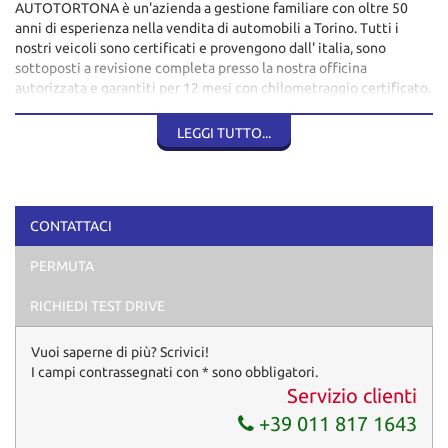
AUTOTORTONA è un'azienda a gestione familiare con oltre 50
anni di esperienza nella vendita di automobili a Torino. Tutti i
nostri veicoli sono certificati e provengono dall' italia, sono
sottoposti a revisione completa presso la nostra officina
autorizzata e garantiti per 12 mesi con chilometraggio certificato.
Ogni auto viene sanificata con prodotti certificati prima della
consegna. Gli annunci sono redatti in modo trasparente con
LEGGI TUTTO...
fotografie reali dei mezzi disponibili, per aiutarvi a scegliere il
veicolo più adatto alle vostre necessità.
Alla consegna riceverete:
Doppio set di chiavi, bollo o certificato di esenzione, libretto di
CONTATTACI
circolazione, carta di proprietà, documentazione del tagliando
effettuato in officina e certificato di garanzia 12
PERMUTA
mesi. Si consiglia di contattarci
preventivamente per verificare la disponibilità del veicolo, le
RICHIEDI TEST DRIVE
specifiche tecniche e gli accessori inclusi. Contatti:
STEFANO LOVERO - +39 336510857
Vuoi saperne di più? Scrivici!
I campi contrassegnati con * sono obbligatori.
Servizio clienti
+39 011 817 1643