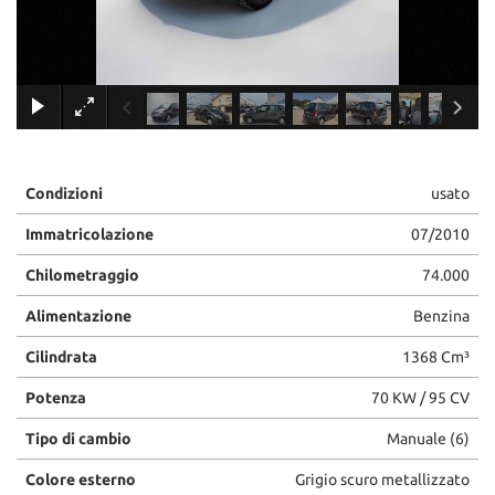
tracciamento
che
adottiamo
per
×
offrire
le
funzionalità
e
svolgere
Condizioni
usato
le
attività
Immatricolazione
07/2010
di
seguito
Chilometraggio
74.000
descritte.
Alimentazione
Benzina
Per
ottenere
Cilindrata
1368 Cm³
maggiori
informazioni
Potenza
70 KW / 95 CV
sull'utilità
e
Tipo di cambio
Manuale (6)
sul
funzionamento
Colore esterno
Grigio scuro metallizzato
di