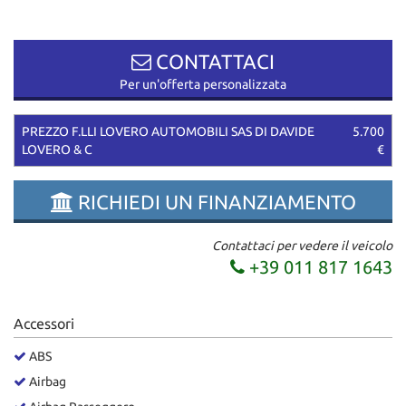
questi
strumenti
di
CONTATTACI
tracciamento
Per un'offerta personalizzata
si
rimanda
alla
PREZZO F.LLI LOVERO AUTOMOBILI SAS DI DAVIDE
5.700
cookie
LOVERO & C
€
policy.
Puoi
RICHIEDI UN FINANZIAMENTO
rivedere
e
modificare
Contattaci per vedere il veicolo
le
+39 011 817 1643
tue
scelte
in
Accessori
qualsiasi
momento.
ABS
Airbag