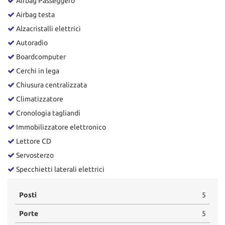
Airbag Passeggero
tta
ti
Airbag testa
Alzacristalli elettrici
Autoradio
mpre
Cookie necessari
litato
Boardcomputer
Cerchi in lega
Cookie delle preferenze
Chiusura centralizzata
Cookie per il miglioramento dell'esperienza utente
Climatizzatore
Cronologia tagliandi
Cookie analitici
Immobilizzatore elettronico
Lettore CD
Cookie di marketing
Servosterzo
Specchietti laterali elettrici
Leggi
la
Posti
5
cookie
policy
Porte
5