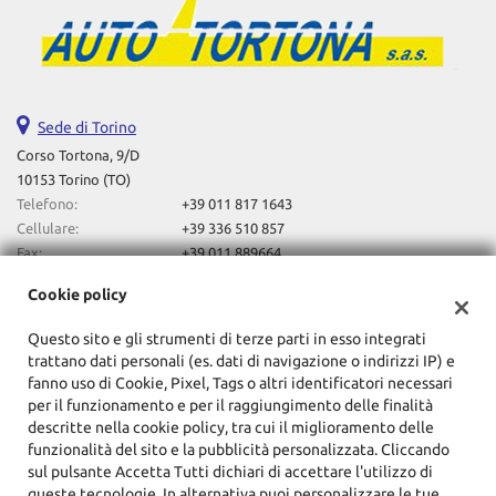
Sede di Torino
Corso Tortona, 9/D
10153 Torino (TO)
Telefono:
+39 011 817 1643
Cellulare:
+39 336 510 857
Fax:
+39 011 889664
Email:
autotortona2023@gmail.com
Cookie policy
Indicazioni stradali
Questo sito e gli strumenti di terze parti in esso integrati
trattano dati personali (es. dati di navigazione o indirizzi IP) e
Dati fiscali:
fanno uso di Cookie, Pixel, Tags o altri identificatori necessari
F.Lli Lovero Automobili Sas Di Davide Lovero & C
per il funzionamento e per il raggiungimento delle finalità
descritte nella cookie policy, tra cui il miglioramento delle
Corso Tortona, 9/D, Torino (TO)
funzionalità del sito e la pubblicità personalizzata. Cliccando
C.F/P.IVA:
10857720014
sul pulsante Accetta Tutti dichiari di accettare l'utilizzo di
Registro delle imprese:
TO
queste tecnologie. In alternativa puoi personalizzare le tue