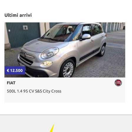
Ultimi arrivi
€ 12.500
€
FIAT
500L 1.4 95 CV S&S City Cross
2