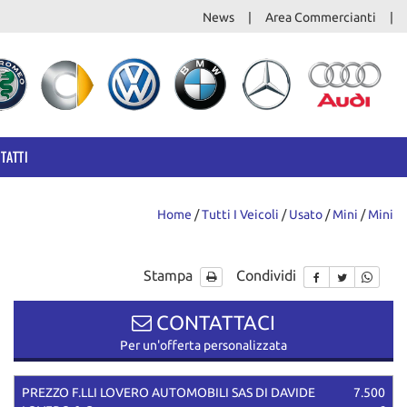
News
Area Commercianti
TATTI
Home
/
Tutti I Veicoli
/
Usato
/
Mini
/
Mini
Stampa
Condividi
CONTATTACI
Per un'offerta personalizzata
PREZZO F.LLI LOVERO AUTOMOBILI SAS DI DAVIDE
7.500