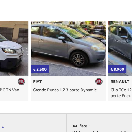
€ 2.500
€ 8.900
FIAT
RENAULT
C-TN Van
Grande Punto 1.2 3 porte Dynamic
Clio TCe 12V
porte Energy
Dati fiscali:
ino