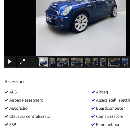
tracciamento
che
adottiamo
per
offrire
le
funzionalità
e
svolgere
le
attività
di
seguito
descritte.
Accessori
Per
ottenere
ABS
Airbag
maggiori
Airbag Passeggero
Alzacristalli elettr
informazioni
sull'utilità
Autoradio
Boardcomputer
e
Chiusura centralizzata
Climatizzatore
sul
funzionamento
ESP
Fendinebbia
di