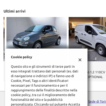
Ultimi arrivi
€ 6.900
€ 19.990
Cookie policy
FIAT
FIAT
Questo sito e gli strumenti di terze parti in
esso integrati trattano dati personali (es. dati
500 1.2 Lounge
Doblo Doblò 1.2 110CV P
di navigazione o indirizzi IP) e fanno uso di
KM0 FULL OPTIONAL
Cookie, Pixel, Tags o altri identificatori
necessari per il funzionamento e per il
raggiungimento delle finalità descritte nella
cookie policy, tra cui il miglioramento delle
funzionalità del sito e la pubblicità
Sede di Tor
personalizzata. Cliccando sul pulsante Accetta