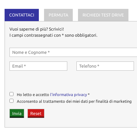
tta
ti
CONTATTACI
PERMUTA
RICHIEDI TEST DRIVE
Vuoi saperne di più? Scrivici!
mpre
Cookie necessari
I campi contrassegnati con * sono obbligatori.
litato
Cookie delle preferenze
Cookie per il miglioramento dell'esperienza utente
Cookie analitici
Cookie di marketing
Ho letto e accetto
l'informativa privacy
*
Acconsento al trattamento dei miei dati per finalità di marketing