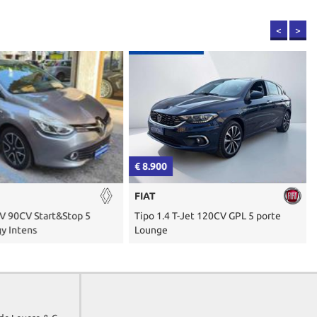
<
>
€ 8.900
€
FIAT
 90CV Start&Stop 5
Tipo 1.4 T-Jet 120CV GPL 5 porte
Y
 Intens
Lounge