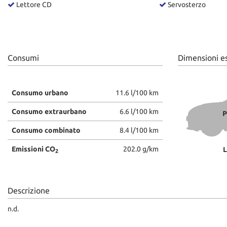
Lettore CD
Servosterzo
questi
strumenti
di
tracciamento
si
Consumi
Dimensioni e
rimanda
alla
cookie
policy.
Consumo urbano
11.6 l/100 km
Puoi
rivedere
Consumo extraurbano
6.6 l/100 km
P
e
Consumo combinato
8.4 l/100 km
modificare
le
Emissioni CO
202.0 g/km
L
tue
2
scelte
in
qualsiasi
Descrizione
momento.
n.d.