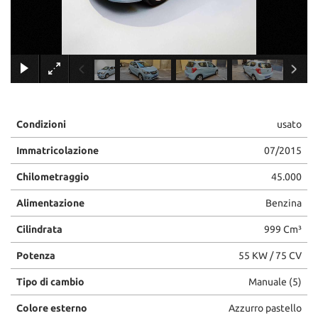
tracciamento
che
adottiamo
per
×
offrire
le
funzionalità
e
svolgere
Condizioni
usato
le
attività
Immatricolazione
07/2015
di
seguito
Chilometraggio
45.000
descritte.
Alimentazione
Benzina
Per
ottenere
Cilindrata
999 Cm³
maggiori
informazioni
Potenza
55 KW / 75 CV
sull'utilità
e
Tipo di cambio
Manuale (5)
sul
funzionamento
Colore esterno
Azzurro pastello
di