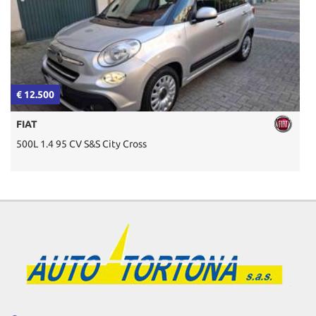
€ 12.500
€
FIAT
500L 1.4 95 CV S&S City Cross
2