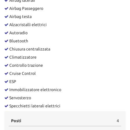
Airbag laterali
tta
ti
Airbag Passeggero
Airbag testa
Alzacristalli elettrici
mpre
Cookie necessari
litato
Autoradio
Bluetooth
Cookie delle preferenze
Chiusura centralizzata
Cookie per il miglioramento dell'esperienza utente
Climatizzatore
Controllo trazione
Cookie analitici
Cruise Control
ESP
Cookie di marketing
Immobilizzatore elettronico
Servosterzo
Leggi
Specchietti laterali elettrici
la
cookie
Posti
4
policy