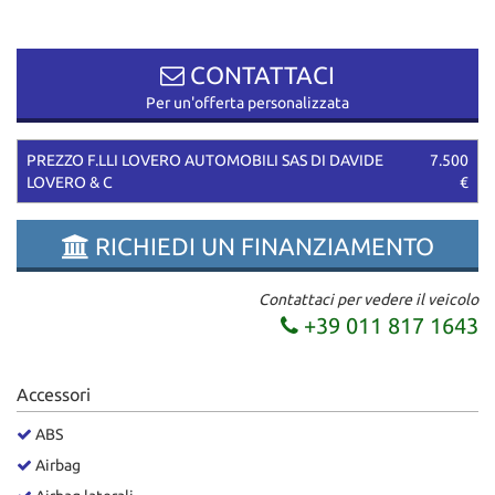
questi
strumenti
di
CONTATTACI
tracciamento
Per un'offerta personalizzata
si
rimanda
alla
PREZZO F.LLI LOVERO AUTOMOBILI SAS DI DAVIDE
7.500
cookie
LOVERO & C
€
policy.
Puoi
RICHIEDI UN FINANZIAMENTO
rivedere
e
modificare
Contattaci per vedere il veicolo
le
+39 011 817 1643
tue
scelte
in
Accessori
qualsiasi
momento.
ABS
Airbag