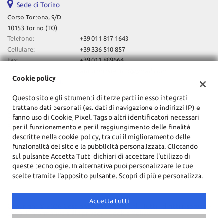
Sede di Torino
Corso Tortona, 9/D
10153 Torino (TO)
Telefono:
+39 011 817 1643
Cellulare:
+39 336 510 857
Fax:
+39 011 889664
Email:
autotortona2023@gmail.com
Cookie policy
Indicazioni stradali
Questo sito e gli strumenti di terze parti in esso integrati
trattano dati personali (es. dati di navigazione o indirizzi IP) e
Dati fiscali:
fanno uso di Cookie, Pixel, Tags o altri identificatori necessari
F.Lli Lovero Automobili Sas Di Davide Lovero & C
per il funzionamento e per il raggiungimento delle finalità
descritte nella cookie policy, tra cui il miglioramento delle
Corso Tortona, 9/D, Torino (TO)
funzionalità del sito e la pubblicità personalizzata. Cliccando
C.F/P.IVA:
10857720014
sul pulsante Accetta Tutti dichiari di accettare l'utilizzo di
Registro delle imprese:
TO
queste tecnologie. In alternativa puoi personalizzare le tue
scelte tramite l'apposito pulsante. Scopri di più e personalizza.
Accetta tutti
Copyright © 2026 GestionaleAuto.com S.r.l., Tutti i diritti riservati -
Leggi l'informativa sulla privacy
-
Cookie Policy