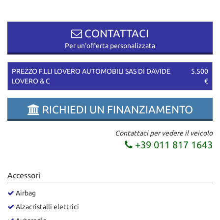
questi
strumenti
di
CONTATTACI
tracciamento
Per un'offerta personalizzata
si
rimanda
alla
PREZZO F.LLI LOVERO AUTOMOBILI SAS DI DAVIDE
5.500
cookie
LOVERO & C
€
policy.
Puoi
RICHIEDI UN FINANZIAMENTO
rivedere
e
modificare
Contattaci per vedere il veicolo
le
+39 011 817 1643
tue
scelte
in
Accessori
qualsiasi
momento.
Airbag
Alzacristalli elettrici