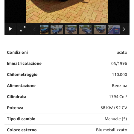
tracciamento
che
adottiamo
per
×
offrire
le
funzionalità
e
svolgere
Condizioni
usato
le
attività
Immatricolazione
05/1996
di
seguito
Chilometraggio
110.000
descritte.
Alimentazione
Benzina
Per
ottenere
Cilindrata
1794 Cm³
maggiori
informazioni
Potenza
68 KW / 92 CV
sull'utilità
e
Tipo di cambio
Manuale (5)
sul
funzionamento
Colore esterno
Blu metallizzato
di