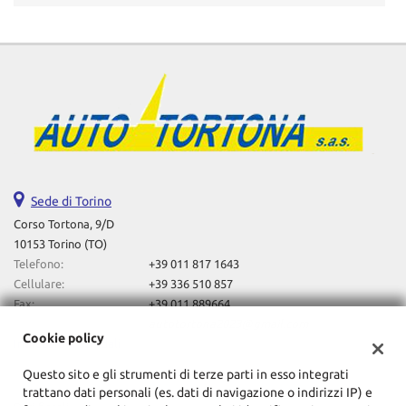
Sede di Torino
Corso Tortona, 9/D
10153 Torino (TO)
Telefono:
+39 011 817 1643
Cellulare:
+39 336 510 857
Fax:
+39 011 889664
Email:
autotortona2023@gmail.com
Cookie policy
Indicazioni stradali
Questo sito e gli strumenti di terze parti in esso integrati
trattano dati personali (es. dati di navigazione o indirizzi IP) e