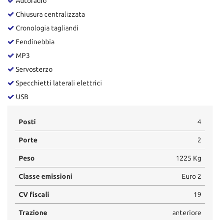
Autoradio
tta
ti
Chiusura centralizzata
Cronologia tagliandi
Fendinebbia
mpre
Cookie necessari
litato
MP3
Servosterzo
Cookie delle preferenze
Specchietti laterali elettrici
Cookie per il miglioramento dell'esperienza utente
USB
Cookie analitici
Posti
4
Porte
2
Cookie di marketing
Peso
1225 Kg
Leggi
Classe emissioni
Euro 2
la
CV fiscali
19
cookie
policy
Trazione
anteriore