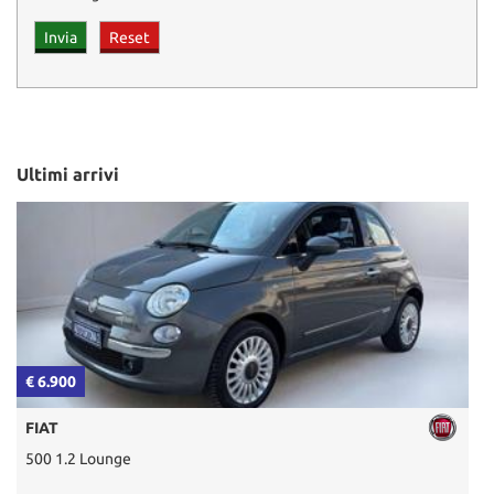
Ultimi arrivi
€ 6.900
€
FIAT
500 1.2 Lounge