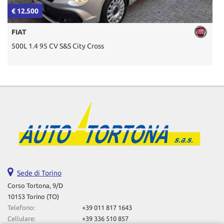
€ 12.500
€
FIAT
500L 1.4 95 CV S&S City Cross
2
Sede di Torino
Corso Tortona, 9/D
10153 Torino (TO)
Telefono:
+39 011 817 1643
Cellulare:
+39 336 510 857