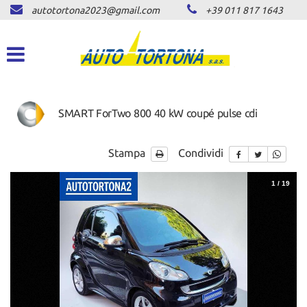
autotortona2023@gmail.com
+39 011 817 1643
HOME
Le
tue
preferenze
LISTA VEICOLI
di
consenso
ACQUISTIAMO USATO
Il
SMART ForTwo 800 40 kW coupé pulse cdi
seguente
pannello
ASSISTENZA
ti
Stampa
Condividi
consente
di
CONTATTI
1
/
19
esprimere
le
tue
NEWS
preferenze
di
consenso
AREA COMMERCIANTI
alle
tecnologie
di