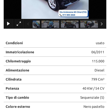
tracciamento
che
adottiamo
per
×
offrire
le
funzionalità
e
svolgere
Condizioni
usato
le
attività
Immatricolazione
06/2011
di
seguito
Chilometraggio
115.000
descritte.
Alimentazione
Diesel
Per
ottenere
Cilindrata
799 Cm³
maggiori
informazioni
Potenza
40 KW / 54 CV
sull'utilità
e
Tipo di cambio
Sequenziale (5)
sul
funzionamento
Colore esterno
Nero pastello
di