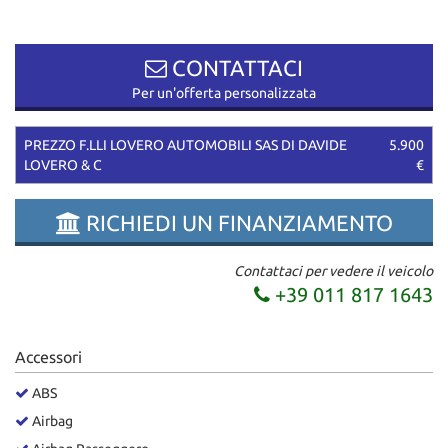
questi
strumenti
di
CONTATTACI
tracciamento
Per un'offerta personalizzata
si
rimanda
alla
PREZZO F.LLI LOVERO AUTOMOBILI SAS DI DAVIDE
5.900
cookie
LOVERO & C
€
policy.
Puoi
RICHIEDI UN FINANZIAMENTO
rivedere
e
modificare
Contattaci per vedere il veicolo
le
+39 011 817 1643
tue
scelte
in
Accessori
qualsiasi
momento.
ABS
Airbag