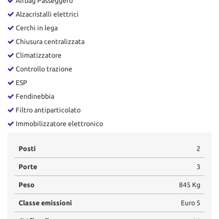
Airbag Passeggero
tta
ti
Alzacristalli elettrici
Cerchi in lega
Chiusura centralizzata
mpre
Cookie necessari
litato
Climatizzatore
Controllo trazione
Cookie delle preferenze
ESP
Cookie per il miglioramento dell'esperienza utente
Fendinebbia
Filtro antiparticolato
Cookie analitici
Immobilizzatore elettronico
Cookie di marketing
Posti
2
Porte
3
Leggi
Peso
845 Kg
la
cookie
Classe emissioni
Euro 5
policy