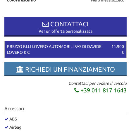
questi
strumenti
di
CONTATTACI
tracciamento
si
Per un'offerta personalizzata
rimanda
alla
PREZZO F.LLI LOVERO AUTOMOBILI SAS DI DAVIDE
11.900
cookie
LOVERO & C
€
policy.
Puoi
rivedere
RICHIEDI UN FINANZIAMENTO
e
modificare
le
Contattaci per vedere il veicolo
tue
+39 011 817 1643
scelte
in
qualsiasi
Accessori
momento.
ABS
Airbag