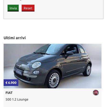
Ultimi arrivi
€ 6.900
€
FIAT
500 1.2 Lounge