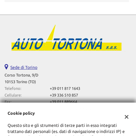
Sede di Torino
Corso Tortona, 9/D
10153 Torino (TO)
Telefono:
+39 011 817 1643
Cellulare:
+39 336 510 857
Fax:
+39 011 889664
Email:
autotortona2023@gmail.com
Cookie policy
Indicazioni stradali
Questo sito e gli strumenti di terze parti in esso integrati
trattano dati personali (es. dati di navigazione o indirizzi IP) e