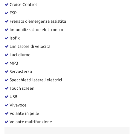
Salva
Cruise Control
le
ESP
impostazioni
Frenata d'emergenza assistita
Immobilizzatore elettronico
Isofix
Limitatore di velocità
Luci diurne
MP3
Servosterzo
Specchietti laterali elettrici
Touch screen
USB
Vivavoce
Volante in pelle
Volante multifunzione