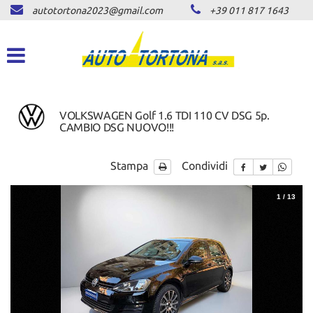
autotortona2023@gmail.com
+39 011 817 1643
HOME
Le
tue
preferenze
LISTA VEICOLI
di
consenso
ACQUISTIAMO USATO
Il
VOLKSWAGEN Golf 1.6 TDI 110 CV DSG 5p.
seguente
CAMBIO DSG NUOVO!!!
pannello
ASSISTENZA
ti
consente
Stampa
Condividi
di
CONTATTI
esprimere
1
/
13
le
tue
NEWS
preferenze
di
consenso
AREA COMMERCIANTI
alle
tecnologie
di