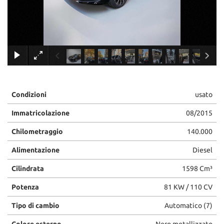
tracciamento
che
adottiamo
per
offrire
×
le
funzionalità
e
svolgere
le
Condizioni
usato
attività
Immatricolazione
08/2015
di
seguito
Chilometraggio
140.000
descritte.
Per
Alimentazione
Diesel
ottenere
maggiori
Cilindrata
1598 Cm³
informazioni
sull'utilità
Potenza
81 KW / 110 CV
e
sul
Tipo di cambio
Automatico (7)
funzionamento
di
Colore esterno
Nero metallizzato