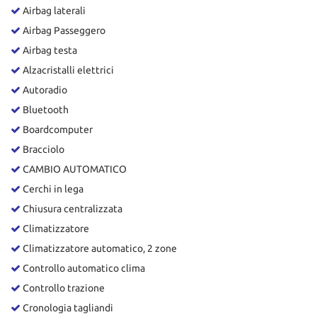
tta
Airbag laterali
ti
Airbag Passeggero
Airbag testa
mpre
Cookie necessari
Alzacristalli elettrici
litato
Autoradio
Cookie delle preferenze
Bluetooth
Boardcomputer
Cookie per il miglioramento dell'esperienza utente
Bracciolo
CAMBIO AUTOMATICO
Cookie analitici
Cerchi in lega
Cookie di marketing
Chiusura centralizzata
Climatizzatore
Climatizzatore automatico, 2 zone
Leggi
la
Controllo automatico clima
cookie
Controllo trazione
policy
Cronologia tagliandi