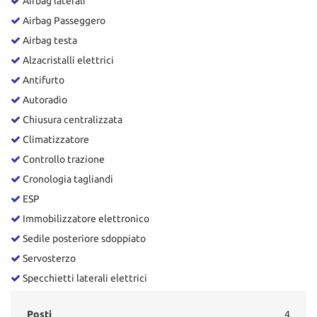
Airbag laterali
tta
ti
Airbag Passeggero
Airbag testa
Alzacristalli elettrici
mpre
Cookie necessari
litato
Antifurto
Autoradio
Cookie delle preferenze
Chiusura centralizzata
Cookie per il miglioramento dell'esperienza utente
Climatizzatore
Controllo trazione
Cookie analitici
Cronologia tagliandi
ESP
Cookie di marketing
Immobilizzatore elettronico
Sedile posteriore sdoppiato
Leggi
Servosterzo
la
Specchietti laterali elettrici
cookie
policy
Posti
4