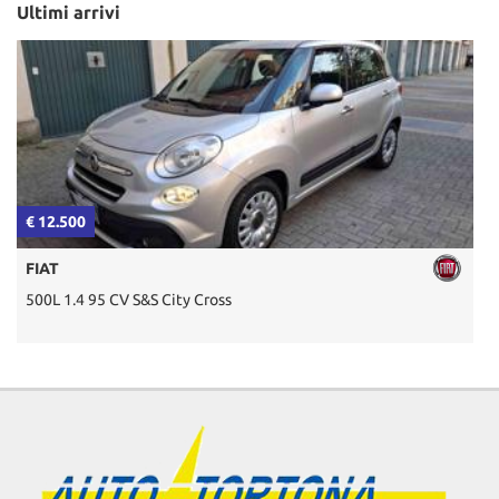
Ultimi arrivi
€ 12.500
€
FIAT
500L 1.4 95 CV S&S City Cross
2