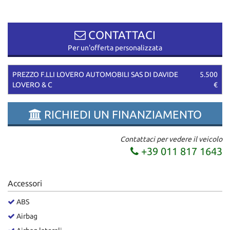
questi
strumenti
di
CONTATTACI
tracciamento
Per un'offerta personalizzata
si
rimanda
alla
PREZZO F.LLI LOVERO AUTOMOBILI SAS DI DAVIDE
5.500
cookie
LOVERO & C
€
policy.
Puoi
RICHIEDI UN FINANZIAMENTO
rivedere
e
modificare
Contattaci per vedere il veicolo
le
+39 011 817 1643
tue
scelte
in
Accessori
qualsiasi
momento.
ABS
Airbag