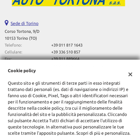
Sede di Torino
Corso Tortona, 9/D
10153 Torino (TO)
Telefono:
+39 011 817 1643
Cellulare:
+39 336 510 857
Fax:
+39 011 889664
Email:
autotortona2023@gmail.com
Cookie policy
Indicazioni stradali
Questo sito e gli strumenti di terze parti in esso integrati
trattano dati personali (es. dati di navigazione o indirizzi IP) e
Dati fiscali:
fanno uso di Cookie, Pixel, Tags o altri identificatori necessari
F.Lli Lovero Automobili Sas Di Davide Lovero & C
per il funzionamento e per il raggiungimento delle finalità
descritte nella cookie policy, tra cui il miglioramento delle
Corso Tortona, 9/D, Torino (TO)
funzionalità del sito e la pubblicità personalizzata. Cliccando
C.F/P.IVA:
10857720014
sul pulsante Accetta Tutti dichiari di accettare l'utilizzo di
Registro delle imprese:
TO
queste tecnologie. In alternativa puoi personalizzare le tue
scelte tramite l'apposito pulsante. Scopri di più e personalizza.