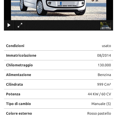
tracciamento
che
adottiamo
per
×
offrire
le
funzionalità
e
svolgere
Condizioni
usato
le
attività
Immatricolazione
08/2014
di
seguito
Chilometraggio
130.000
descritte.
Alimentazione
Benzina
Per
ottenere
Cilindrata
999 Cm³
maggiori
informazioni
Potenza
44 KW / 60 CV
sull'utilità
e
Tipo di cambio
Manuale (5)
sul
funzionamento
Colore esterno
Rosso pastello
di