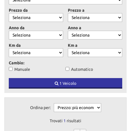
tracciamento
che
Prezzo da
Prezzo a
adottiamo
per
offrire
Anno da
Anno a
le
funzionalità
e
Km da
Km a
svolgere
le
attività
Cambio:
di
Manuale
Automatico
seguito
descritte.
1 Veicolo
Per
ottenere
maggiori
informazioni
sull'utilità
Ordina per:
e
sul
Trovati
1
risultati
funzionamento
di