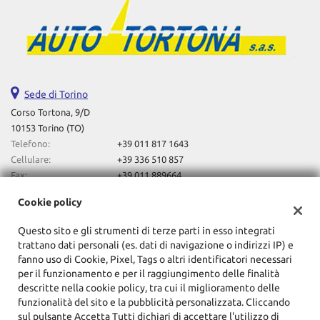
Salva
le
impostazioni
Sede di Torino
Corso Tortona, 9/D
10153 Torino (TO)
Telefono:
+39 011 817 1643
Cellulare:
+39 336 510 857
Fax:
+39 011 889664
Email:
autotortona2023@gmail.com
Cookie policy
Indicazioni stradali
Questo sito e gli strumenti di terze parti in esso integrati
trattano dati personali (es. dati di navigazione o indirizzi IP) e
Dati fiscali:
fanno uso di Cookie, Pixel, Tags o altri identificatori necessari
F.Lli Lovero Automobili Sas Di Davide Lovero & C
per il funzionamento e per il raggiungimento delle finalità
descritte nella cookie policy, tra cui il miglioramento delle
Corso Tortona, 9/D, Torino (TO)
funzionalità del sito e la pubblicità personalizzata. Cliccando
C.F/P.IVA:
10857720014
sul pulsante Accetta Tutti dichiari di accettare l'utilizzo di
Registro delle imprese:
TO