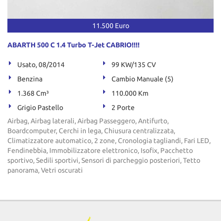
tta
ti
11.500 Euro
mpre
Cookie necessari
ABARTH 500 C 1.4 Turbo T-Jet CABRIO!!!!
litato
Usato, 08/2014
99 KW/135 CV
Cookie delle preferenze
Benzina
Cambio Manuale (5)
1.368 Cm³
110.000 Km
Cookie per il miglioramento dell'esperienza utente
Grigio Pastello
2 Porte
Cookie analitici
Airbag, Airbag laterali, Airbag Passeggero, Antifurto,
Boardcomputer, Cerchi in lega, Chiusura centralizzata,
Climatizzatore automatico, 2 zone, Cronologia tagliandi, Fari LED,
Cookie di marketing
Fendinebbia, Immobilizzatore elettronico, Isofix, Pacchetto
sportivo, Sedili sportivi, Sensori di parcheggio posteriori, Tetto
panorama, Vetri oscurati
Leggi
la
cookie
policy