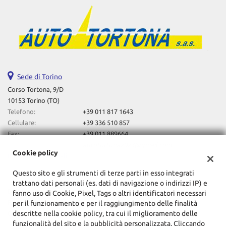
Salva
le
impostazioni
Sede di Torino
Corso Tortona, 9/D
10153 Torino (TO)
Telefono:
+39 011 817 1643
Cellulare:
+39 336 510 857
Fax:
+39 011 889664
Email:
autotortona2023@gmail.com
Cookie policy
Indicazioni stradali
Questo sito e gli strumenti di terze parti in esso integrati
trattano dati personali (es. dati di navigazione o indirizzi IP) e
Dati fiscali:
fanno uso di Cookie, Pixel, Tags o altri identificatori necessari
F.Lli Lovero Automobili Sas Di Davide Lovero & C
per il funzionamento e per il raggiungimento delle finalità
descritte nella cookie policy, tra cui il miglioramento delle
Corso Tortona, 9/D, Torino (TO)
funzionalità del sito e la pubblicità personalizzata. Cliccando
C.F/P.IVA:
10857720014