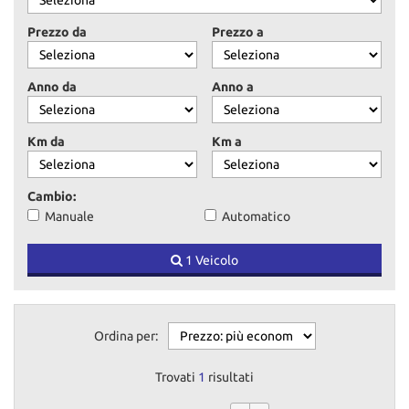
tracciamento
che
Prezzo da
Prezzo a
adottiamo
per
offrire
Anno da
Anno a
le
funzionalità
e
Km da
Km a
svolgere
le
attività
Cambio:
di
Manuale
Automatico
seguito
descritte.
1 Veicolo
Per
ottenere
maggiori
informazioni
sull'utilità
Ordina per:
e
sul
Trovati
1
risultati
funzionamento
di