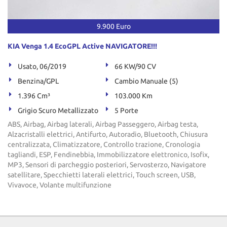
tta
ti
9.900 Euro
mpre
Cookie necessari
KIA Venga 1.4 EcoGPL Active NAVIGATORE!!!
litato
Usato, 06/2019
66 KW/90 CV
Cookie delle preferenze
Benzina/GPL
Cambio Manuale (5)
1.396 Cm³
103.000 Km
Cookie per il miglioramento dell'esperienza utente
Grigio Scuro Metallizzato
5 Porte
Cookie analitici
ABS, Airbag, Airbag laterali, Airbag Passeggero, Airbag testa,
Alzacristalli elettrici, Antifurto, Autoradio, Bluetooth, Chiusura
centralizzata, Climatizzatore, Controllo trazione, Cronologia
Cookie di marketing
tagliandi, ESP, Fendinebbia, Immobilizzatore elettronico, Isofix,
MP3, Sensori di parcheggio posteriori, Servosterzo, Navigatore
satellitare, Specchietti laterali elettrici, Touch screen, USB,
Leggi
Vivavoce, Volante multifunzione
la
cookie
policy