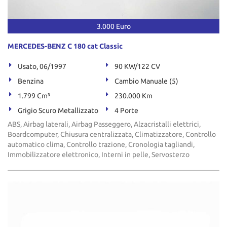
tta
ti
3.000 Euro
mpre
Cookie necessari
MERCEDES-BENZ C 180 cat Classic
litato
Usato, 06/1997
90 KW/122 CV
Cookie delle preferenze
Benzina
Cambio Manuale (5)
1.799 Cm³
230.000 Km
Cookie per il miglioramento dell'esperienza utente
Grigio Scuro Metallizzato
4 Porte
Cookie analitici
ABS, Airbag laterali, Airbag Passeggero, Alzacristalli elettrici,
Boardcomputer, Chiusura centralizzata, Climatizzatore, Controllo
automatico clima, Controllo trazione, Cronologia tagliandi,
Cookie di marketing
Immobilizzatore elettronico, Interni in pelle, Servosterzo
Leggi
la
cookie
policy