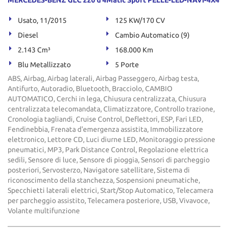
MERCEDES-BENZ GLC 220 d 4Matic Sport PELLE-LED-NAVI-4X4
Usato, 11/2015
125 KW/170 CV
Diesel
Cambio Automatico (9)
2.143 Cm³
168.000 Km
Blu Metallizzato
5 Porte
ABS, Airbag, Airbag laterali, Airbag Passeggero, Airbag testa,
Antifurto, Autoradio, Bluetooth, Bracciolo, CAMBIO
AUTOMATICO, Cerchi in lega, Chiusura centralizzata, Chiusura
centralizzata telecomandata, Climatizzatore, Controllo trazione,
Cronologia tagliandi, Cruise Control, Deflettori, ESP, Fari LED,
Fendinebbia, Frenata d'emergenza assistita, Immobilizzatore
elettronico, Lettore CD, Luci diurne LED, Monitoraggio pressione
pneumatici, MP3, Park Distance Control, Regolazione elettrica
sedili, Sensore di luce, Sensore di pioggia, Sensori di parcheggio
posteriori, Servosterzo, Navigatore satellitare, Sistema di
riconoscimento della stanchezza, Sospensioni pneumatiche,
Specchietti laterali elettrici, Start/Stop Automatico, Telecamera
per parcheggio assistito, Telecamera posteriore, USB, Vivavoce,
Volante multifunzione