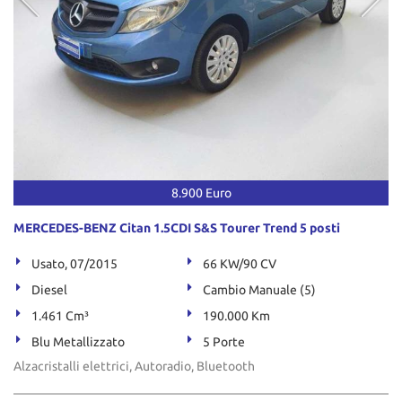
8.900 Euro
MERCEDES-BENZ Citan 1.5CDI S&S Tourer Trend 5 posti
Usato, 07/2015
66 KW/90 CV
Diesel
Cambio Manuale (5)
1.461 Cm³
190.000 Km
Blu Metallizzato
5 Porte
Alzacristalli elettrici, Autoradio, Bluetooth