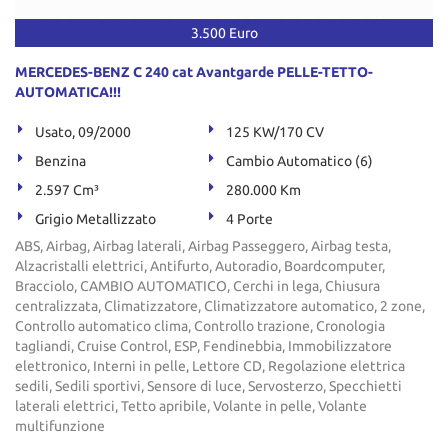
3.500 Euro
MERCEDES-BENZ C 240 cat Avantgarde PELLE-TETTO-
AUTOMATICA!!!
Usato, 09/2000
125 KW/170 CV
Benzina
Cambio Automatico (6)
2.597 Cm³
280.000 Km
Grigio Metallizzato
4 Porte
ABS, Airbag, Airbag laterali, Airbag Passeggero, Airbag testa,
Alzacristalli elettrici, Antifurto, Autoradio, Boardcomputer,
Bracciolo, CAMBIO AUTOMATICO, Cerchi in lega, Chiusura
centralizzata, Climatizzatore, Climatizzatore automatico, 2 zone,
Controllo automatico clima, Controllo trazione, Cronologia
tagliandi, Cruise Control, ESP, Fendinebbia, Immobilizzatore
elettronico, Interni in pelle, Lettore CD, Regolazione elettrica
sedili, Sedili sportivi, Sensore di luce, Servosterzo, Specchietti
laterali elettrici, Tetto apribile, Volante in pelle, Volante
multifunzione