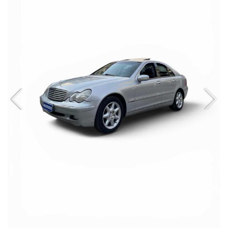
Salva
le
impostazioni