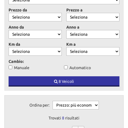
tracciamento
che
Prezzo da
Prezzo a
adottiamo
per
offrire
Anno da
Anno a
le
funzionalità
e
Km da
Km a
svolgere
le
attività
Cambio:
di
Manuale
Automatico
seguito
descritte.
8 Veicoli
Per
ottenere
maggiori
informazioni
sull'utilità
Ordina per:
e
sul
Trovati
8
risultati
funzionamento
di