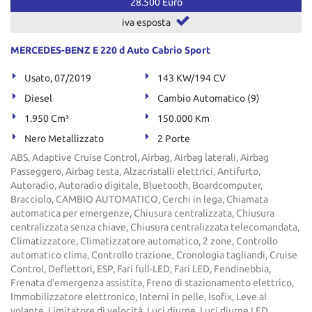
28.500 Euro
iva esposta
MERCEDES-BENZ E 220 d Auto Cabrio Sport
Usato, 07/2019
143 KW/194 CV
Diesel
Cambio Automatico (9)
1.950 Cm³
150.000 Km
Nero Metallizzato
2 Porte
ABS, Adaptive Cruise Control, Airbag, Airbag laterali, Airbag
Passeggero, Airbag testa, Alzacristalli elettrici, Antifurto,
Autoradio, Autoradio digitale, Bluetooth, Boardcomputer,
Bracciolo, CAMBIO AUTOMATICO, Cerchi in lega, Chiamata
automatica per emergenze, Chiusura centralizzata, Chiusura
centralizzata senza chiave, Chiusura centralizzata telecomandata,
Climatizzatore, Climatizzatore automatico, 2 zone, Controllo
automatico clima, Controllo trazione, Cronologia tagliandi, Cruise
Control, Deflettori, ESP, Fari full-LED, Fari LED, Fendinebbia,
Frenata d'emergenza assistita, Freno di stazionamento elettrico,
Immobilizzatore elettronico, Interni in pelle, Isofix, Leve al
volante, Limitatore di velocità, Luci diurne, Luci diurne LED,