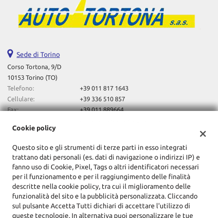
Salva
le
impostazioni
Sede di Torino
Corso Tortona, 9/D
10153 Torino (TO)
Telefono:
+39 011 817 1643
Cellulare:
+39 336 510 857
Fax:
+39 011 889664
Email:
autotortona2023@gmail.com
Cookie policy
Indicazioni stradali
Questo sito e gli strumenti di terze parti in esso integrati
trattano dati personali (es. dati di navigazione o indirizzi IP) e
Dati fiscali:
fanno uso di Cookie, Pixel, Tags o altri identificatori necessari
F.Lli Lovero Automobili Sas Di Davide Lovero & C
per il funzionamento e per il raggiungimento delle finalità
descritte nella cookie policy, tra cui il miglioramento delle
Corso Tortona, 9/D, Torino (TO)
funzionalità del sito e la pubblicità personalizzata. Cliccando
C.F/P.IVA:
10857720014
sul pulsante Accetta Tutti dichiari di accettare l'utilizzo di
Registro delle imprese:
TO
queste tecnologie. In alternativa puoi personalizzare le tue