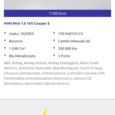
tta
ti
7.500 Euro
mpre
Cookie necessari
MINI Mini 1.6 16V Cooper S
litato
Usato, 10/2003
120 KW/163 CV
Cookie delle preferenze
Benzina
Cambio Manuale (6)
1.598 Cm³
200.000 Km
Cookie per il miglioramento dell'esperienza utente
Blu Metallizzato
3 Porte
Cookie analitici
ABS, Airbag, Airbag laterali, Airbag Passeggero, Alzacristalli
elettrici, Antifurto, Autoradio, Boardcomputer, Cerchi in lega,
Chiusura centralizzata, Climatizzatore, Controllo trazione, ESP,
Cookie di marketing
Fendinebbia, Immobilizzatore elettronico, Lettore CD,
Servosterzo, Specchietti laterali elettrici
Leggi
la
cookie
policy