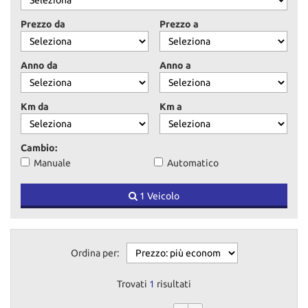
tracciamento
che
Prezzo da
Prezzo a
adottiamo
per
offrire
Anno da
Anno a
le
funzionalità
e
Km da
Km a
svolgere
le
attività
Cambio:
di
Manuale
Automatico
seguito
descritte.
1 Veicolo
Per
ottenere
maggiori
informazioni
sull'utilità
Ordina per:
e
sul
Trovati
1
risultati
funzionamento
di