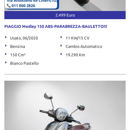
tta
ti
2.499 Euro
mpre
Cookie necessari
PIAGGIO Medley 150 ABS-PARABREZZA-BAULETTO!!!
litato
Usato, 06/2020
11 KW/15 CV
Cookie delle preferenze
Benzina
Cambio Automatico
150 Cm³
19.290 Km
Cookie per il miglioramento dell'esperienza utente
Bianco Pastello
Cookie analitici
Cookie di marketing
Leggi
la
cookie
policy