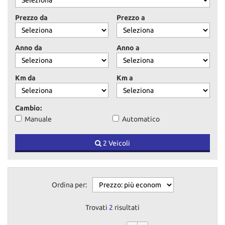
tracciamento
che
Prezzo da
Prezzo a
adottiamo
per
offrire
Anno da
Anno a
le
funzionalità
e
Km da
Km a
svolgere
le
attività
Cambio:
di
Manuale
Automatico
seguito
descritte.
2 Veicoli
Per
ottenere
maggiori
informazioni
sull'utilità
Ordina per:
e
sul
Trovati
2
risultati
funzionamento
di