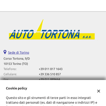
Sede di Torino
Corso Tortona, 9/D
10153 Torino (TO)
Telefono:
+39 011 817 1643
Cellulare:
+39 336 510 857
Fax:
+39 011 889664
Email:
autotortona2023@gmail.com
Cookie policy
Indicazioni stradali
Questo sito e gli strumenti di terze parti in esso integrati
trattano dati personali (es. dati di navigazione o indirizzi IP) e