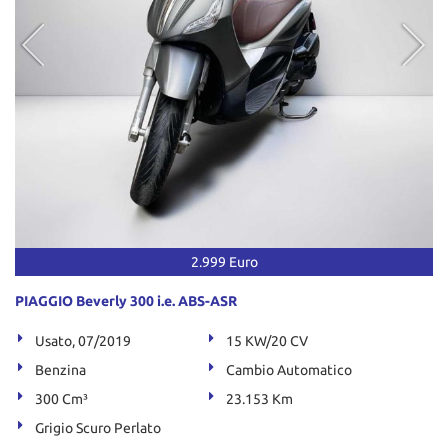
Salva
le
impostazioni
2.999 Euro
PIAGGIO Beverly 300 i.e. ABS-ASR
Usato, 07/2019
15 KW/20 CV
Benzina
Cambio Automatico
300 Cm³
23.153 Km
Grigio Scuro Perlato