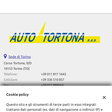
tta
ti
mpre
Cookie necessari
litato
Cookie delle preferenze
Cookie per il miglioramento dell'esperienza utente
Sede di Torino
Cookie analitici
Corso Tortona, 9/D
10153 Torino (TO)
Cookie di marketing
Telefono:
+39 011 817 1643
Cellulare:
+39 336 510 857
Fax:
+39 011 889664
Leggi
Email:
autotortona2023@gmail.com
Cookie policy
la
Indicazioni stradali
cookie
Questo sito e gli strumenti di terze parti in esso integrati
policy
trattano dati personali (es. dati di navigazione o indirizzi IP) e