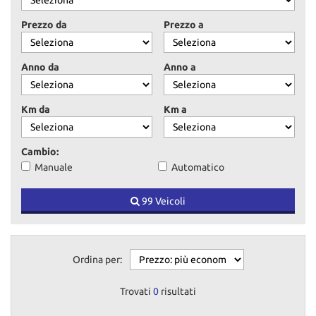
tracciamento
che
Prezzo da
Prezzo a
adottiamo
per
offrire
Anno da
Anno a
le
funzionalità
e
Km da
Km a
svolgere
le
attività
Cambio:
di
Manuale
Automatico
seguito
descritte.
99 Veicoli
Per
ottenere
maggiori
informazioni
sull'utilità
Ordina per:
e
sul
Trovati
0
risultati
funzionamento
di