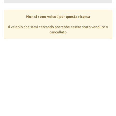
questi
strumenti
di
Non ci sono veicoli per questa ricerca
tracciamento
si
Il veicolo che stavi cercando potrebbe essere stato venduto o
rimanda
cancellato
alla
cookie
policy.
Puoi
rivedere
e
modificare
le
tue
scelte
in
qualsiasi
momento.