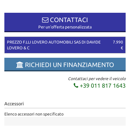
questi
strumenti
di
CONTATTACI
tracciamento
Per un'offerta personalizzata
si
rimanda
alla
PREZZO F.LLI LOVERO AUTOMOBILI SAS DI DAVIDE
7.990
cookie
LOVERO & C
€
policy.
Puoi
RICHIEDI UN FINANZIAMENTO
rivedere
e
modificare
Contattaci per vedere il veicolo
le
+39 011 817 1643
tue
scelte
in
Accessori
qualsiasi
momento.
Elenco accessori non specificato