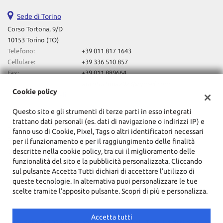
Sede di Torino
Corso Tortona, 9/D
10153 Torino (TO)
Telefono:
+39 011 817 1643
Cellulare:
+39 336 510 857
Fax:
+39 011 889664
Email:
autotortona2023@gmail.com
Cookie policy
Indicazioni stradali
Questo sito e gli strumenti di terze parti in esso integrati
trattano dati personali (es. dati di navigazione o indirizzi IP) e
Dati fiscali:
fanno uso di Cookie, Pixel, Tags o altri identificatori necessari
F.Lli Lovero Automobili Sas Di Davide Lovero & C
per il funzionamento e per il raggiungimento delle finalità
descritte nella cookie policy, tra cui il miglioramento delle
Corso Tortona, 9/D, Torino (TO)
funzionalità del sito e la pubblicità personalizzata. Cliccando
C.F/P.IVA:
10857720014
sul pulsante Accetta Tutti dichiari di accettare l'utilizzo di
Registro delle imprese:
TO
queste tecnologie. In alternativa puoi personalizzare le tue
scelte tramite l'apposito pulsante. Scopri di più e personalizza.
Accetta tutti
Copyright © 2026 GestionaleAuto.com S.r.l., Tutti i diritti riservati -