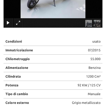
tracciamento
che
adottiamo
per
×
offrire
le
funzionalità
e
svolgere
Condizioni
usato
le
attività
Immatricolazione
07/2015
di
seguito
Chilometraggio
55.000
descritte.
Alimentazione
Benzina
Per
ottenere
Cilindrata
1200 Cm³
maggiori
informazioni
Potenza
92 KW / 125 CV
sull'utilità
e
Tipo di cambio
Manuale
sul
funzionamento
Colore esterno
Grigio metallizzato
di