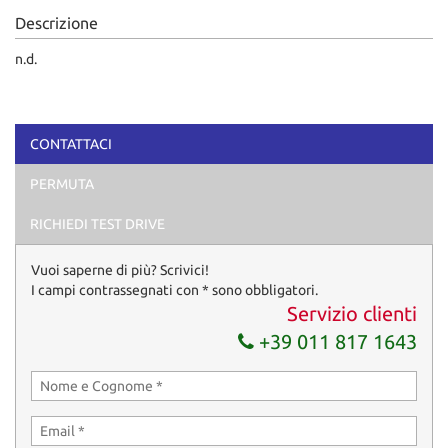
tta
Descrizione
ti
n.d.
mpre
Cookie necessari
litato
CONTATTACI
Cookie delle preferenze
PERMUTA
Cookie per il miglioramento dell'esperienza utente
RICHIEDI TEST DRIVE
Cookie analitici
Vuoi saperne di più? Scrivici!
I campi contrassegnati con * sono obbligatori.
Cookie di marketing
Servizio clienti
+39 011 817 1643
Leggi
la
cookie
policy