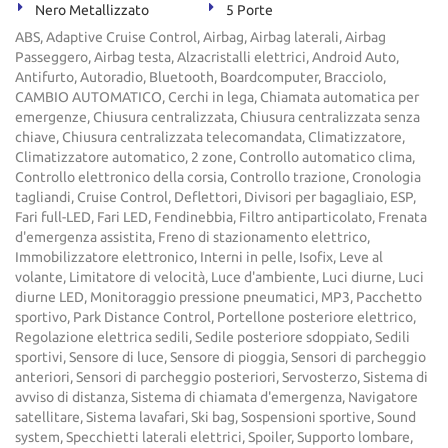
Nero Metallizzato
5 Porte
ABS, Adaptive Cruise Control, Airbag, Airbag laterali, Airbag
Passeggero, Airbag testa, Alzacristalli elettrici, Android Auto,
Antifurto, Autoradio, Bluetooth, Boardcomputer, Bracciolo,
CAMBIO AUTOMATICO, Cerchi in lega, Chiamata automatica per
emergenze, Chiusura centralizzata, Chiusura centralizzata senza
chiave, Chiusura centralizzata telecomandata, Climatizzatore,
Climatizzatore automatico, 2 zone, Controllo automatico clima,
Controllo elettronico della corsia, Controllo trazione, Cronologia
tagliandi, Cruise Control, Deflettori, Divisori per bagagliaio, ESP,
Fari full-LED, Fari LED, Fendinebbia, Filtro antiparticolato, Frenata
d'emergenza assistita, Freno di stazionamento elettrico,
Immobilizzatore elettronico, Interni in pelle, Isofix, Leve al
volante, Limitatore di velocità, Luce d'ambiente, Luci diurne, Luci
diurne LED, Monitoraggio pressione pneumatici, MP3, Pacchetto
sportivo, Park Distance Control, Portellone posteriore elettrico,
Regolazione elettrica sedili, Sedile posteriore sdoppiato, Sedili
sportivi, Sensore di luce, Sensore di pioggia, Sensori di parcheggio
anteriori, Sensori di parcheggio posteriori, Servosterzo, Sistema di
avviso di distanza, Sistema di chiamata d'emergenza, Navigatore
satellitare, Sistema lavafari, Ski bag, Sospensioni sportive, Sound
system, Specchietti laterali elettrici, Spoiler, Supporto lombare,