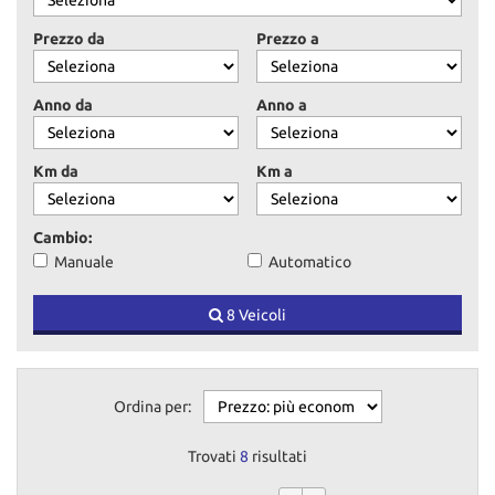
tracciamento
che
Prezzo da
Prezzo a
adottiamo
per
offrire
Anno da
Anno a
le
funzionalità
e
Km da
Km a
svolgere
le
attività
Cambio:
di
Manuale
Automatico
seguito
descritte.
8 Veicoli
Per
ottenere
maggiori
informazioni
sull'utilità
Ordina per:
e
sul
Trovati
8
risultati
funzionamento
di