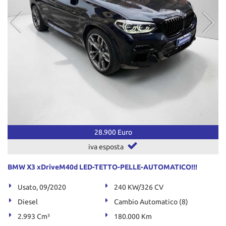
28.900 Euro
iva esposta
BMW X3 xDriveM40d LED-TETTO-PELLE-AUTOMATICO!!!
Usato, 09/2020
240 KW/326 CV
Diesel
Cambio Automatico (8)
2.993 Cm³
180.000 Km