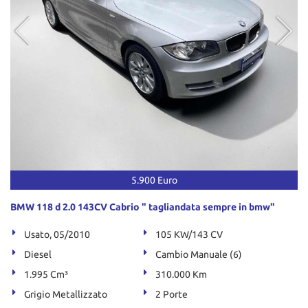
Salva
le
impostazioni
5.900 Euro
BMW 118 d 2.0 143CV Cabrio " tagliandata sempre in bmw"
Usato, 05/2010
105 KW/143 CV
Diesel
Cambio Manuale (6)
1.995 Cm³
310.000 Km
Grigio Metallizzato
2 Porte