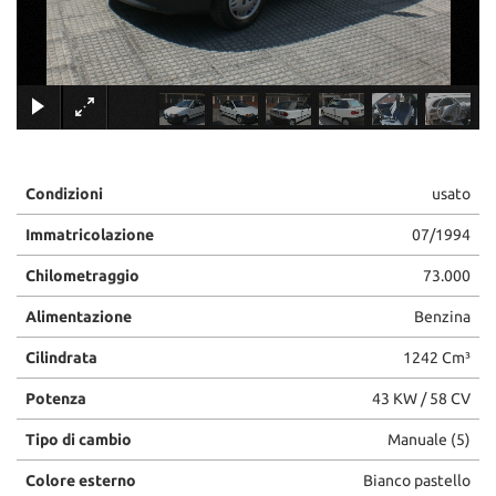
tracciamento
che
adottiamo
per
×
offrire
le
funzionalità
e
svolgere
Condizioni
usato
le
attività
Immatricolazione
07/1994
di
seguito
Chilometraggio
73.000
descritte.
Alimentazione
Benzina
Per
ottenere
Cilindrata
1242 Cm³
maggiori
informazioni
Potenza
43 KW / 58 CV
sull'utilità
e
Tipo di cambio
Manuale (5)
sul
funzionamento
Colore esterno
Bianco pastello
di