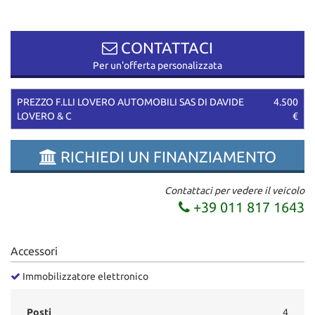
questi
strumenti
di
CONTATTACI
tracciamento
Per un'offerta personalizzata
si
rimanda
alla
PREZZO F.LLI LOVERO AUTOMOBILI SAS DI DAVIDE
4.500
cookie
LOVERO & C
€
policy.
Puoi
RICHIEDI UN FINANZIAMENTO
rivedere
e
modificare
Contattaci per vedere il veicolo
le
+39 011 817 1643
tue
scelte
in
Accessori
qualsiasi
momento.
Immobilizzatore elettronico
Posti
4