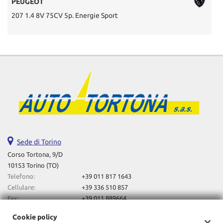
PEUGEOT
207 1.4 8V 75CV 5p. Energie Sport
D
Sede di Torino
Corso Tortona, 9/D
10153 Torino (TO)
Telefono:
+39 011 817 1643
Cellulare:
+39 336 510 857
Fax:
+39 011 889664
Email:
autotortona2023@gmail.com
Cookie policy
Indicazioni stradali