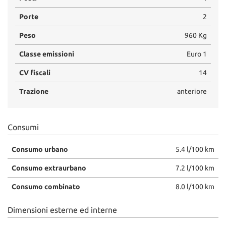
tta
ti
Porte
2
Peso
960 Kg
mpre
Cookie necessari
Classe emissioni
Euro 1
litato
CV fiscali
14
Cookie delle preferenze
Trazione
anteriore
Cookie per il miglioramento dell'esperienza utente
Cookie analitici
Consumi
Cookie di marketing
Consumo urbano
5.4 l/100 km
Consumo extraurbano
7.2 l/100 km
Leggi
Consumo combinato
8.0 l/100 km
la
cookie
Dimensioni esterne ed interne
policy