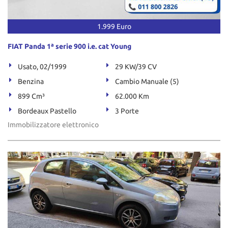
tta
ti
1.999 Euro
mpre
Cookie necessari
FIAT Panda 1ª serie 900 i.e. cat Young
litato
Usato, 02/1999
29 KW/39 CV
Cookie delle preferenze
Benzina
Cambio Manuale (5)
899 Cm³
62.000 Km
Cookie per il miglioramento dell'esperienza utente
Bordeaux Pastello
3 Porte
Cookie analitici
Immobilizzatore elettronico
Cookie di marketing
Leggi
la
cookie
policy