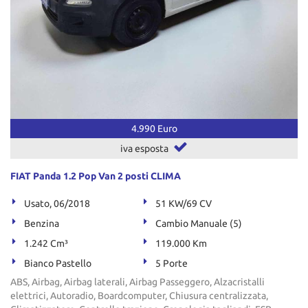
4.990 Euro
iva esposta
FIAT Panda 1.2 Pop Van 2 posti CLIMA
Usato, 06/2018
51 KW/69 CV
Benzina
Cambio Manuale (5)
1.242 Cm³
119.000 Km
Bianco Pastello
5 Porte
ABS, Airbag, Airbag laterali, Airbag Passeggero, Alzacristalli
elettrici, Autoradio, Boardcomputer, Chiusura centralizzata,