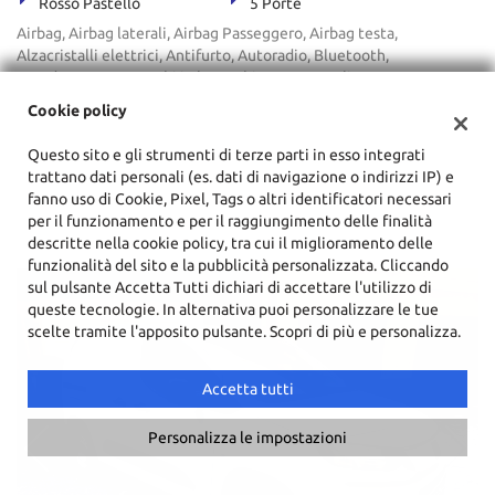
Rosso Pastello
5 Porte
Airbag, Airbag laterali, Airbag Passeggero, Airbag testa,
Alzacristalli elettrici, Antifurto, Autoradio, Bluetooth,
Boardcomputer, Cerchi in lega, Chiusura centralizzata,
Climatizzatore, Climatizzatore automatico, 2 zone, Controllo
Cookie policy
trazione, Cronologia tagliandi, Cruise Control, ESP, Fendinebbia,
Immobilizzatore elettronico, Lettore CD, Luci diurne, MP3, Sensori
Questo sito e gli strumenti di terze parti in esso integrati
di parcheggio posteriori, Servosterzo, Specchietti laterali elettrici,
trattano dati personali (es. dati di navigazione o indirizzi IP) e
Telecamera per parcheggio assistito, USB, Volante in pelle,
fanno uso di Cookie, Pixel, Tags o altri identificatori necessari
Volante multifunzione
per il funzionamento e per il raggiungimento delle finalità
descritte nella cookie policy, tra cui il miglioramento delle
funzionalità del sito e la pubblicità personalizzata. Cliccando
sul pulsante Accetta Tutti dichiari di accettare l'utilizzo di
queste tecnologie. In alternativa puoi personalizzare le tue
scelte tramite l'apposito pulsante. Scopri di più e personalizza.
Accetta tutti
Personalizza le impostazioni