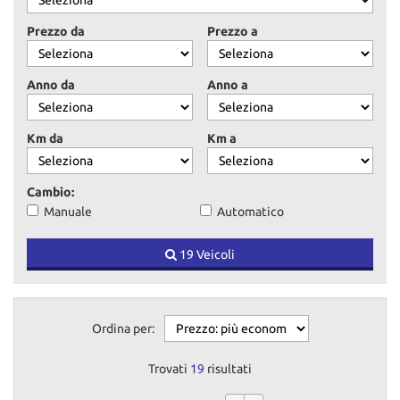
tracciamento
che
Prezzo da
Prezzo a
adottiamo
per
offrire
Anno da
Anno a
le
funzionalità
e
Km da
Km a
svolgere
le
attività
Cambio:
di
Manuale
Automatico
seguito
descritte.
19 Veicoli
Per
ottenere
maggiori
informazioni
sull'utilità
Ordina per:
e
sul
Trovati
19
risultati
funzionamento
di