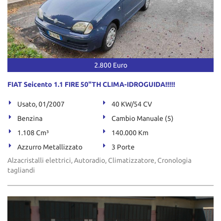
2.800 Euro
FIAT Seicento 1.1 FIRE 50"TH CLIMA-IDROGUIDA!!!!!
Usato, 01/2007
40 KW/54 CV
Benzina
Cambio Manuale (5)
1.108 Cm³
140.000 Km
Azzurro Metallizzato
3 Porte
Alzacristalli elettrici, Autoradio, Climatizzatore, Cronologia
tagliandi