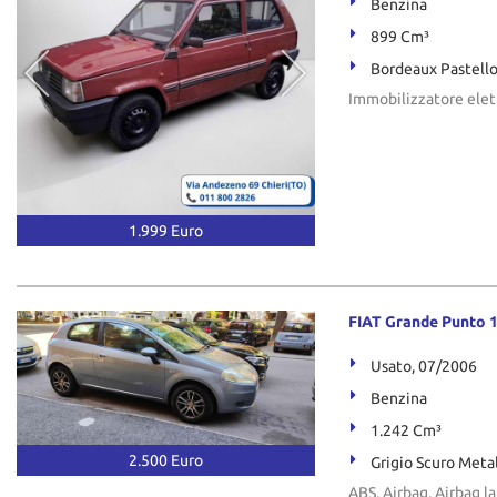
Benzina
899 Cm³
Bordeaux Pastell
Immobilizzatore elet
1.999 Euro
FIAT Grande Punto 1
Usato, 07/2006
Benzina
1.242 Cm³
2.500 Euro
Grigio Scuro Meta
ABS, Airbag, Airbag la