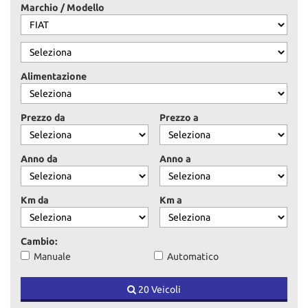
tracciamento
Marchio / Modello
che
adottiamo
per
offrire
le
Alimentazione
funzionalità
e
svolgere
Prezzo da
Prezzo a
le
attività
di
Anno da
Anno a
seguito
descritte.
Per
Km da
Km a
ottenere
maggiori
informazioni
Cambio:
sull'utilità
Manuale
Automatico
e
sul
20 Veicoli
funzionamento
di