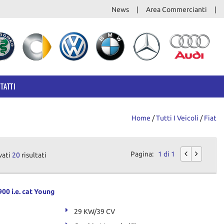
News
Area Commercianti
TATTI
Home
/
Tutti I Veicoli
/
Fiat
Pagina:
1 di 1
vati
20
risultati
00 i.e. cat Young
29 KW/39 CV