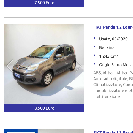
7.500 Euro
FIAT Panda 1.2 Loun
Usato, 05/2020
Benzina
1.242 Cm³
Grigio Scuro Meta
ABS, Airbag, Airbag Pa
Autoradio digitale, B
Climatizzatore, Contr
Immobilizzatore elett
multifunzione
8.500 Euro
FIAT Panda 1.2 Eas