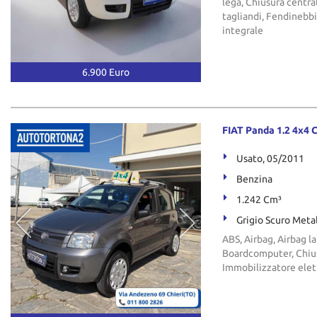
lega, Chiusura centra
tagliandi, Fendinebbi
integrale
6.900 Euro
FIAT Panda 1.2 4x4 
Usato, 05/2011
Benzina
1.242 Cm³
Grigio Scuro Meta
ABS, Airbag, Airbag la
Boardcomputer, Chiusu
Immobilizzatore elett