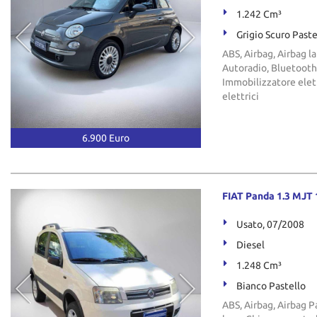
1.242 Cm³
Grigio Scuro Paste
ABS, Airbag, Airbag la
Autoradio, Bluetooth,
Immobilizzatore elett
elettrici
6.900 Euro
FIAT Panda 1.3 MJT 
Usato, 07/2008
Diesel
1.248 Cm³
Bianco Pastello
ABS, Airbag, Airbag P