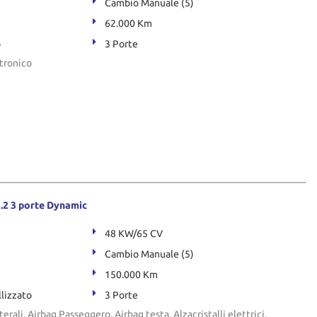
Cambio Manuale (5)
62.000 Km
o
3 Porte
tronico
.2 3 porte Dynamic
48 KW/65 CV
Cambio Manuale (5)
150.000 Km
llizzato
3 Porte
terali, Airbag Passeggero, Airbag testa, Alzacristalli elettrici,