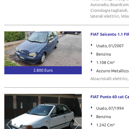
Autoradio, Boardcompu
Cronologia tagliandi,
laterali elettrici, Vo
FIAT Seicento 1.1 F
Usato, 01/2007
Benzina
1.108 Cm³
2.800 Euro
Azzurro Metallizz
Alzacristalli elettric
FIAT Punto 60 cat Ca
Usato, 07/1994
Benzina
1.242 Cm³